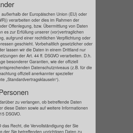
änder
h. außerhalb der Europäischen Union (EU) oder
R)) verarbeiten oder dies im Rahmen der
oder Offenlegung, bzw. Übermittlung von Daten
nn es zur Erfüllung unserer (vor)vertraglichen
ung, aufgrund einer rechtlichen Verpflichtung oder
ressen geschieht. Vorbehaltlich gesetzlicher oder
der lassen wir die Daten in einem Drittland nur
tzungen der Art. 44 ff. DSGVO verarbeiten. D.h.
age besonderer Garantien, wie der offiziell
entsprechenden Datenschutzniveaus (z.B. für die
chtung offiziell anerkannter spezieller
nte „Standardvertragsklauseln“).
 Personen
darüber zu verlangen, ob betreffende Daten
er diese Daten sowie auf weitere Informationen
. 15 DSGVO.
das Recht, die Vervollständigung der Sie
g der Sie betreffenden unrichtigen Daten zu