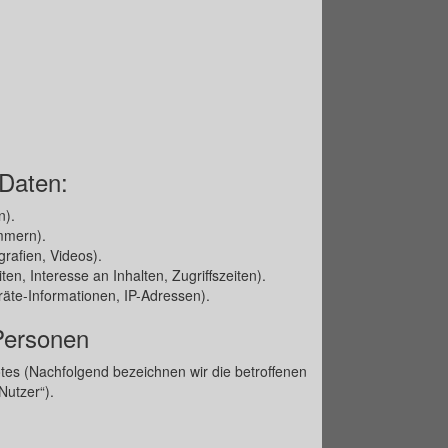
 Daten:
n).
mmern).
grafien, Videos).
n, Interesse an Inhalten, Zugriffszeiten).
äte-Informationen, IP-Adressen).
 Personen
es (Nachfolgend bezeichnen wir die betroffenen
utzer“).